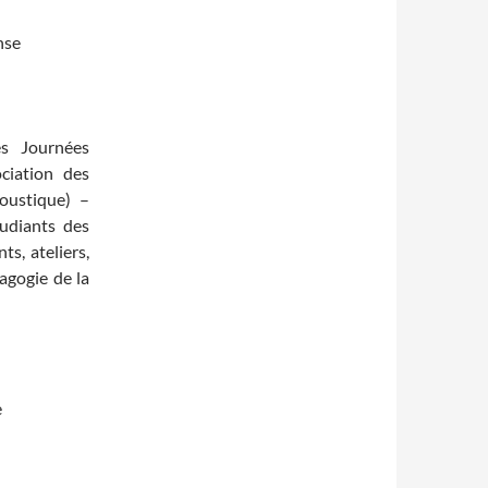
nse
les Journées
ciation des
oustique) –
tudiants des
ts, ateliers,
agogie de la
e