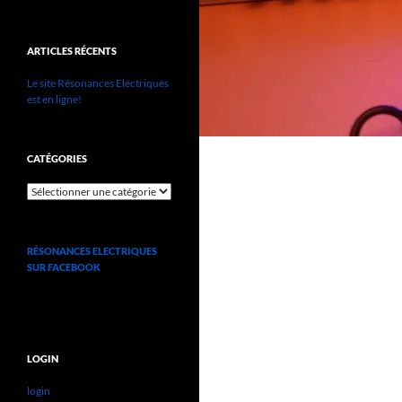
ARTICLES RÉCENTS
Le site Résonances Electriques
est en ligne!
CATÉGORIES
catégories
RÉSONANCES ELECTRIQUES
SUR FACEBOOK
LOGIN
login