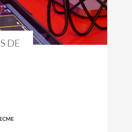
S DE
’AECME