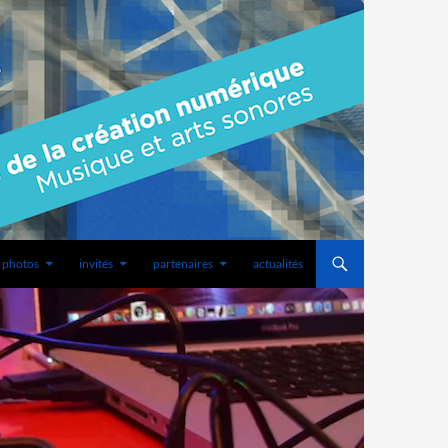
photos
invités
partenaires
actualités