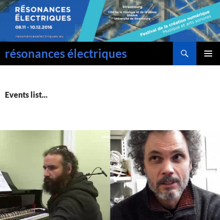
Aller
au
contenu
Recherche
résonances électriques
Menu
principal
Events list...