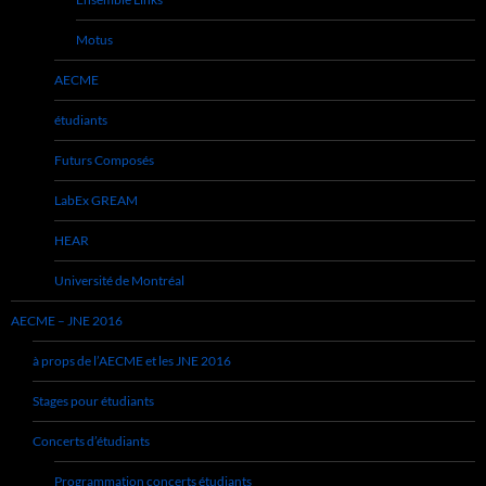
Motus
AECME
étudiants
Futurs Composés
LabEx GREAM
HEAR
Université de Montréal
AECME – JNE 2016
à props de l’AECME et les JNE 2016
Stages pour étudiants
Concerts d’étudiants
Programmation concerts étudiants