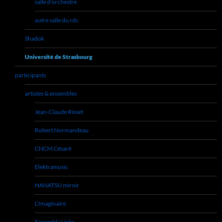
salle d’orchestre
autre salle du rdc
Shadok
Université de Strasbourg
participants
artistes & ensembles
Jean-Claude Risset
Robert Normandeau
CNCM Césaré
Elektramusic
HANATSU miroir
L’Imaginaire
Ensemble Links