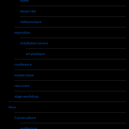
mixte
temps réel
vidéomusique
exposition
installation sonore
art plastique
conférence
masterclasse
rencontre
stage-workshop
lieux
Conservatoire
auditorium