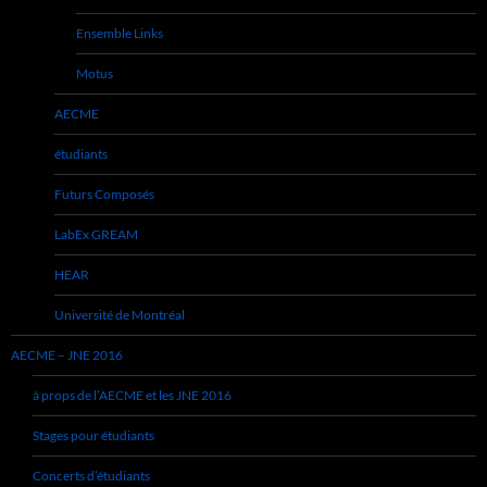
Ensemble Links
Motus
AECME
étudiants
Futurs Composés
LabEx GREAM
HEAR
Université de Montréal
AECME – JNE 2016
à props de l’AECME et les JNE 2016
Stages pour étudiants
Concerts d’étudiants