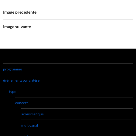
Image précédente
Image suivante
programme
événements par critère
type
concert
acousmatique
multicanal