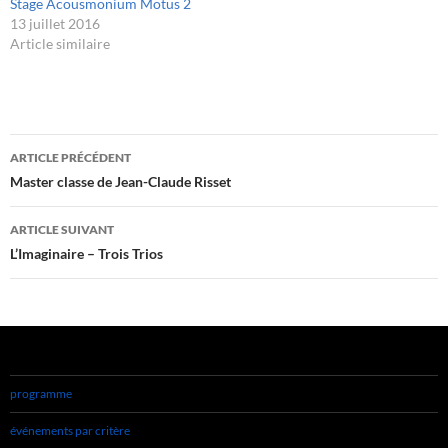
Stage Acousmonium Motus 2
13 juillet 2016
Article similaire
Navigation
ARTICLE PRÉCÉDENT
des
Master classe de Jean-Claude Risset
articles
ARTICLE SUIVANT
L’Imaginaire – Trois Trios
programme
événements par critère