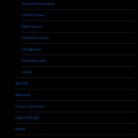
Robert Normandeau
CNCM Césaré
Elektramusic
HANATSU miroir
L’Imaginaire
Ensemble Links
Motus
AECME
étudiants
Futurs Composés
LabEx GREAM
HEAR