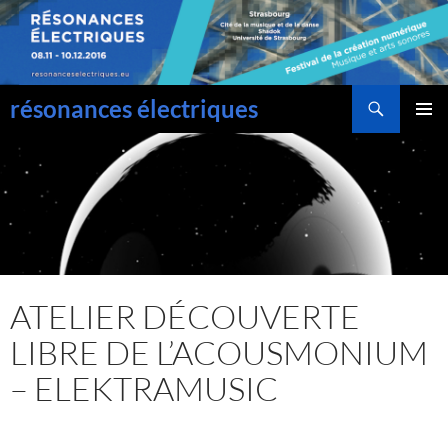
Aller
au
contenu
Recherche
résonances électriques
Menu
principal
ATELIER DÉCOUVERTE
LIBRE DE L’ACOUSMONIUM
– ELEKTRAMUSIC